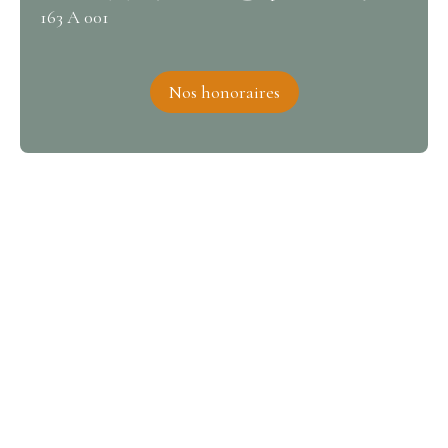
163 A 001
Nos honoraires
Intéressé par ce bien ?
Contactez-nous
Merci de remplir le formulaire, nous reviendrons vers