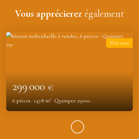
Vous apprécierez
également
Très rare
299 000
€
6
pièces
147.8
m²
Quimper 29000