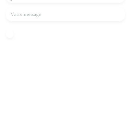
Votre message
J'accepte le traitement de mes données
personnelles conformément au RGPD. Si vous ne
souhaitez pas faire l'objet de prospection
commerciale par voie téléphonique, vous pouvez
vous inscrire gratuitement sur la liste d'opposition
au démarchage téléphonique, prévu par l'article
L223-1 du code de la consommation, sur le site
Internet www.bloctel.gouv.fr ou par courrier
adressé à :
Société Worldline, Service Bloctel, CS 61311, 41013
BLOIS CEDEX.