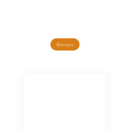
Pour en savoir plus sur le traitement de vos
données personnelles, veuillez consulter notre
politique de confidentialité
.
Envoyer