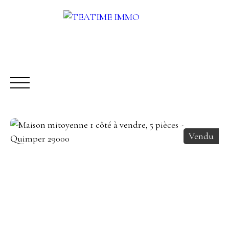
Vendu
ACHETER
LOUER
VENDRE
AUTRES SERVICES
Être rappelé
Rencontrez-nous