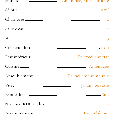
Autres
Cheminée, Fibre optique
Séjour
40
m²
Chambres
4
Salle d'eau
1
WC
3
Construction
1950
État intérieur
En excellent état
Cuisine
Aménagée
Ameublement
Partiellement meublé
Vue
Jardin, terrasse
Exposition
Sud
Niveaux (RDC inclus)
2
Assainissement
Tout à l'égout