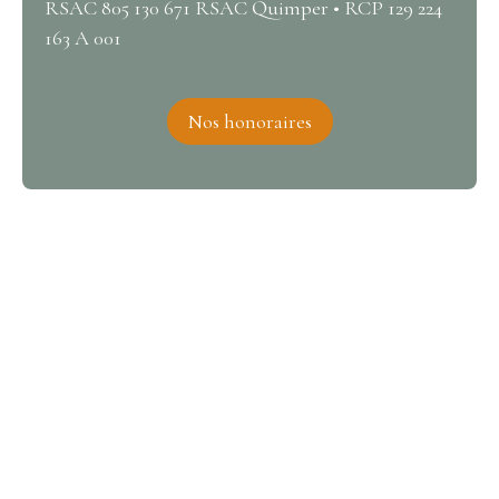
RSAC 805 130 671 RSAC Quimper • RCP 129 224
163 A 001
Nos honoraires
Intéressé par ce bien ?
Contactez-nous