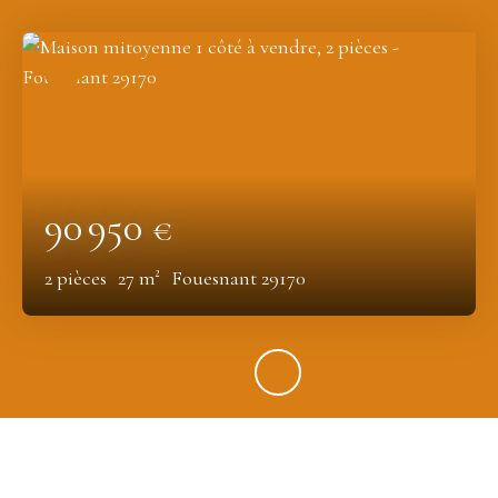
90 950
€
2
pièces
27
m²
Fouesnant 29170