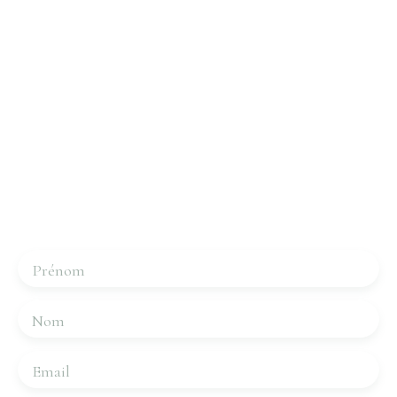
Intéressé par ce bien ?
Contactez-nous
Merci de remplir le formulaire, nous reviendrons vers
vous dans les plus brefs délais.
Prénom
Nom
Email