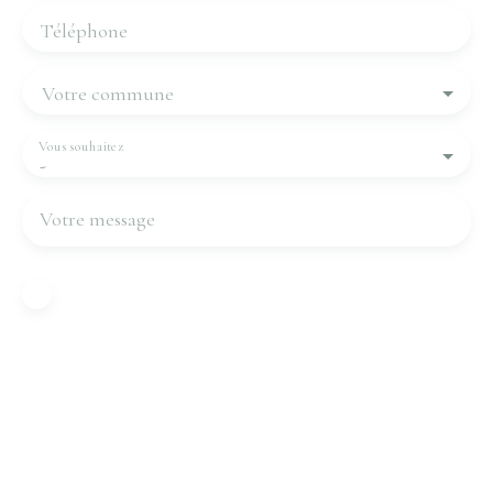
Téléphone
Votre commune
Vous souhaitez
-
Votre message
J'accepte le traitement de mes données
personnelles conformément au RGPD. Si vous ne
souhaitez pas faire l'objet de prospection
commerciale par voie téléphonique, vous pouvez
vous inscrire gratuitement sur la liste d'opposition
au démarchage téléphonique, prévu par l'article
L223-1 du code de la consommation, sur le site