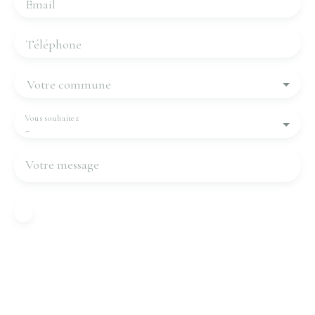
Email
Téléphone
Votre commune
Vous souhaitez
-
Votre message
J'accepte le traitement de mes données
personnelles conformément au RGPD. Si vous ne
souhaitez pas faire l'objet de prospection
commerciale par voie téléphonique, vous pouvez
vous inscrire gratuitement sur la liste d'opposition
au démarchage téléphonique, prévu par l'article