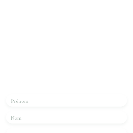
Intéressé par ce bien ?
Contactez-nous
Merci de remplir le formulaire, nous reviendrons vers
vous dans les plus brefs délais.
Prénom
Nom