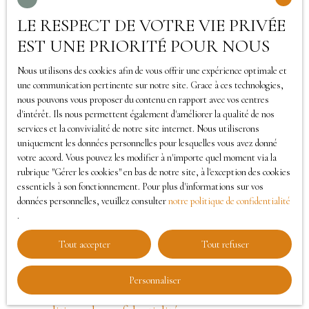
LE RESPECT DE VOTRE VIE PRIVÉE
J'accepte le traitement de mes données
EST UNE PRIORITÉ POUR NOUS
personnelles conformément au RGPD. Si vous ne
souhaitez pas faire l'objet de prospection
Nous utilisons des cookies afin de vous offrir une expérience optimale et
commerciale par voie téléphonique, vous pouvez
une communication pertinente sur notre site. Grace à ces technologies,
nous pouvons vous proposer du contenu en rapport avec vos centres
vous inscrire gratuitement sur la liste d'opposition
d'intérêt. Ils nous permettent également d'améliorer la qualité de nos
au démarchage téléphonique, prévu par l'article
services et la convivialité de notre site internet. Nous utiliserons
L223-1 du code de la consommation, sur le site
uniquement les données personnelles pour lesquelles vous avez donné
votre accord. Vous pouvez les modifier à n'importe quel moment via la
Internet www.bloctel.gouv.fr ou par courrier
rubrique ″Gérer les cookies″ en bas de notre site, à l'exception des cookies
adressé à :
essentiels à son fonctionnement. Pour plus d'informations sur vos
données personnelles, veuillez consulter
notre politique de confidentialité
Société Worldline, Service Bloctel, CS 61311, 41013
.
BLOIS CEDEX.
Tout accepter
Tout refuser
Pour en savoir plus sur le traitement de vos
Personnaliser
données personnelles, veuillez consulter notre