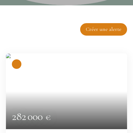
Trier par
Créer une alerte
Pertinence
282 000
€