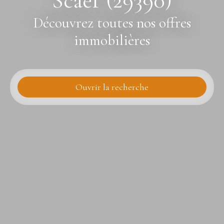
Scaër (29390)
Découvrez toutes nos offres
immobilières
Ouvrir la recherche
Type d'offre
Vente
Type de bien
Maison
Localisation
Scaër (29390)
Budget max (€)