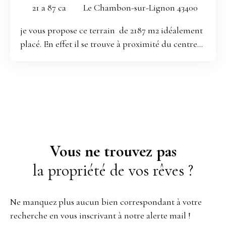
constructible
21 a 87 ca
Le Chambon-sur-Lignon 43400
je vous propose ce terrain de 2187 m2 idéalement
placé. En effet il se trouve à proximité du centre
du Chambon sur Lignon, a 2mn en voiture. Les
raccordements à l'eau, à l’électricité ainsi qu'au
tout a l’égout se feront aisément. Mes honoraires
seront à la charge du vendeur. Les informations
sur les risques auxquels ce bien est exposé sont
disponibles sur le site Géorisques : www.
georisques. gouv. fr N’hésitez pas à me contacter:
Vous ne trouvez pas
Philippe Lecoustre Conseiller immobilier
la propriété de vos rêves ?
Teatime Immo tel: 0685760246 mail: philippe.
lecoustre@teatime-immo. fr RSAC : 883067456
RCP : RD01839758T
Ne manquez plus aucun bien correspondant à votre
recherche en vous inscrivant à notre alerte mail !