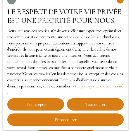
personnelles conformément au RGPD. Si vous ne
LE RESPECT DE VOTRE VIE PRIVÉE
souhaitez pas faire l'objet de prospection
EST UNE PRIORITÉ POUR NOUS
commerciale par voie téléphonique, vous pouvez
vous inscrire gratuitement sur la liste d'opposition
Nous utilisons des cookies afin de vous offrir une expérience optimale et
une communication pertinente sur notre site. Grace à ces technologies,
au démarchage téléphonique, prévu par l'article
nous pouvons vous proposer du contenu en rapport avec vos centres
L223-1 du code de la consommation, sur le site
d'intérêt. Ils nous permettent également d'améliorer la qualité de nos
Internet www.bloctel.gouv.fr ou par courrier
services et la convivialité de notre site internet. Nous utiliserons
adressé à :
uniquement les données personnelles pour lesquelles vous avez donné
votre accord. Vous pouvez les modifier à n'importe quel moment via la
rubrique ″Gérer les cookies″ en bas de notre site, à l'exception des cookies
Société Worldline, Service Bloctel, CS 61311, 41013
essentiels à son fonctionnement. Pour plus d'informations sur vos
BLOIS CEDEX.
données personnelles, veuillez consulter
notre politique de confidentialité
.
Pour en savoir plus sur le traitement de vos
Tout accepter
Tout refuser
données personnelles, veuillez consulter notre
politique de confidentialité
.
Personnaliser