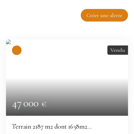
Trier par
Créer une alerte
Pertinence
Vendu
47 000
€
Terrain 2187 m2 dont 1638m2