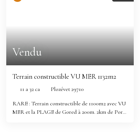
CUb : Certificat d'urbanisme opérationnel sur la
faisabilité d'un projet en cours dont le résultat
devrait être : surface de plancher de 160m2.
Construire sur cette parcelle est donc un gage de
tranquillité bercé au bruit de l'océan dans un
Vendu
environnement sain et de sérénité pour l'avenir.
Terrain constructible VU MER 1132m2
11 a 32 ca
Plozévet 29710
RARE : Terrain constructible de 1100m2 avec VU
MER et la PLAGE de Gored à 200m. 2km de Pors
Poulhan, de l'école et de l'Intermarché de
Plozévet, 3km du Collège. A environ 25min de
Quimper, Douarnenez et Audierne. Fibre en