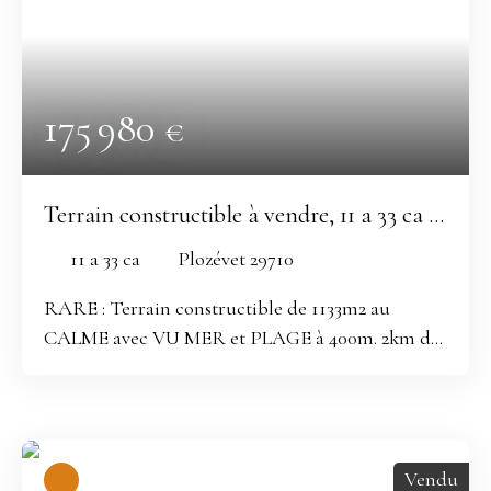
175 980
€
Terrain constructible à vendre, 11 a 33 ca -
Plozévet 29710
11 a 33 ca
Plozévet 29710
RARE : Terrain constructible de 1133m2 au
CALME avec VU MER et PLAGE à 400m. 2km de
Pors Poulhan, de l'école et de l'Intermarché de
Plozévet, 3km du Collège. A environ 25min de
Quimper, Douarnenez et Audierne. Fibre en
cours d'installation sur la commune, date prévu
Vendu
pour cette parcelle : fin 2023. Etude de sol réalisé.