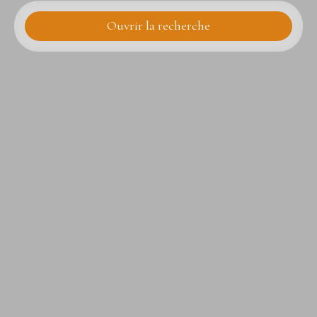
Ouvrir la recherche
Type d'offre
Vente
Type de bien
Terrain
Localisation
Plozévet (29710)
Budget max (€)
Surface min (m²)
Rechercher