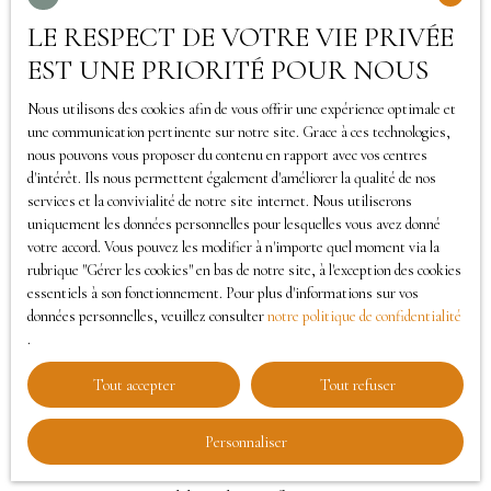
Vente
LE RESPECT DE VOTRE VIE PRIVÉE
Type de bien
EST UNE PRIORITÉ POUR NOUS
Terrain
Nous utilisons des cookies afin de vous offrir une expérience optimale et
Localisation
Plozévet (29710)
une communication pertinente sur notre site. Grace à ces technologies,
nous pouvons vous proposer du contenu en rapport avec vos centres
Budget max (€)
d'intérêt. Ils nous permettent également d'améliorer la qualité de nos
services et la convivialité de notre site internet. Nous utiliserons
uniquement les données personnelles pour lesquelles vous avez donné
Surface min (m²)
votre accord. Vous pouvez les modifier à n'importe quel moment via la
rubrique ″Gérer les cookies″ en bas de notre site, à l'exception des cookies
J'accepte le traitement de mes données
essentiels à son fonctionnement. Pour plus d'informations sur vos
données personnelles, veuillez consulter
notre politique de confidentialité
personnelles conformément au RGPD. Si vous ne
.
souhaitez pas faire l'objet de prospection
commerciale par voie téléphonique, vous pouvez
Tout accepter
Tout refuser
vous inscrire gratuitement sur la liste d'opposition
au démarchage téléphonique, prévu par l'article
Personnaliser
L223-1 du code de la consommation, sur le site