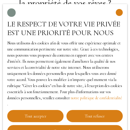
la propriété de vos rêves ?
plancher jusqu’à 200 m². A saisir pour profiter de
la vie dans le pays Bigouden.
Ne manquez plus aucun bien correspondant à votre
LE RESPECT DE VOTRE VIE PRIVÉE
recherche en vous inscrivant à notre alerte mail !
EST UNE PRIORITÉ POUR NOUS
Prénom
Nous utilisons des cookies afin de vous offrir une expérience optimale et
une communication pertinente sur notre site. Grace à ces technologies,
nous pouvons vous proposer du contenu en rapport avec vos centres
Nom
d'intérêt. Ils nous permettent également d'améliorer la qualité de nos
services et la convivialité de notre site internet. Nous utiliserons
Email
uniquement les données personnelles pour lesquelles vous avez donné
votre accord. Vous pouvez les modifier à n'importe quel moment via la
Type d'offre
rubrique ″Gérer les cookies″ en bas de notre site, à l'exception des cookies
Vente
essentiels à son fonctionnement. Pour plus d'informations sur vos
données personnelles, veuillez consulter
notre politique de confidentialité
Type de bien
.
Terrain
Localisation
Tout accepter
Tout refuser
Pont-l'Abbé (29120)