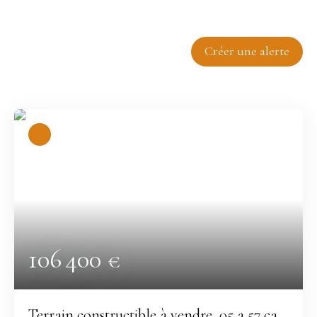
Trier par
Créer une alerte
Pertinence
106 400
€
Terrain constructible à vendre, 05 a 57 ca -