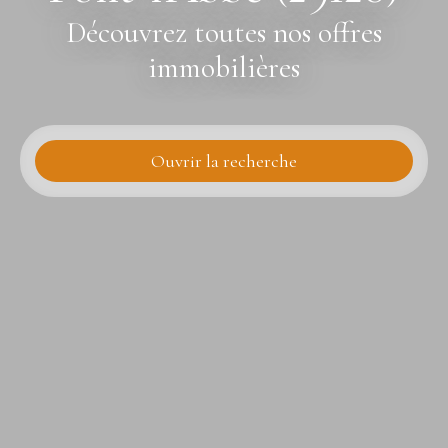
Découvrez toutes nos offres
immobilières
Ouvrir la recherche
Type d'offre
Vente
Type de bien
Terrain
Localisation
Pont-l'Abbé (29120)
Budget max (€)
Surface min (m²)