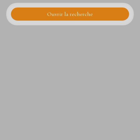
Ouvrir la recherche
Type d'offre
Vente
Type de bien
Appartement
Localisation
Budget max (€)
Surface min (m²)
Rechercher