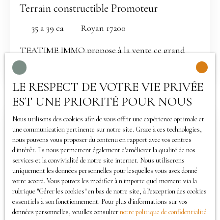
lumineux, parfait pour recevoir vos proches ou
permet de profiter pleinement de la ville sans ses
Terrain constructible Promoteur
vous détendre après une longue journée. La
inconvénients.
35 a 39 ca
Royan 17200
chambre parentale de 15m² conserve la penderie +
le bureau d'angle + le sommier. La chambre
TEATIME IMMO propose à la vente ce grand
enfant de 11m² offre un espace de vie confortable
terrain plat constructible situé à ROYAN.
et serein. La cuisine, aménagée et équipée, vous
Présence de plusieurs bâtis sur la parcelle de 3
LE RESPECT DE VOTRE VIE PRIVÉE
conserverez le frigo + micro-onde + plaque de
539m² dont une maison d'habitation à rénover.
cuisson électrique. La salle de bains et les WC
EST UNE PRIORITÉ POUR NOUS
L'offre se destine à un programme de logement
indépendants, en bon état, ajoutent une touche
collectif social ou non.
Nous utilisons des cookies afin de vous offrir une expérience optimale et
de modernité et de confort à votre quotidien.
Vendu
une communication pertinente sur notre site. Grace à ces technologies,
Quand au cellier vous conserverez le gros
nous pouvons vous proposer du contenu en rapport avec vos centres
électroménager: lave-linge + sèche-linge + lave-
d'intérêt. Ils nous permettent également d'améliorer la qualité de nos
services et la convivialité de notre site internet. Nous utiliserons
vaisselle. Un balcon vous permet de profiter des
uniquement les données personnelles pour lesquelles vous avez donné
beaux jours et de prendre l'air frais du matin ou
votre accord. Vous pouvez les modifier à n'importe quel moment via la
du soir. Le stationnement simple extérieur et
rubrique ″Gérer les cookies″ en bas de notre site, à l'exception des cookies
essentiels à son fonctionnement. Pour plus d'informations sur vos
gratuit, facilite vos déplacements quotidiens. Au
127 800
€
données personnelles, veuillez consulter
notre politique de confidentialité
sous-sol, les 13m² offrent un espace de rangement