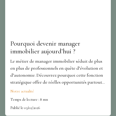
Pourquoi devenir manager
immobilier aujourd’hui ?
Le métier de manager immobilier séduit de plus
en plus de professionnels en quête d’évolution et
d’autonomie. Découvrez pourquoi cette fonction
stratégique offre de réelles opportunités partout
en France. Avec TEATIME IMMO, développez
Notre actualité
votre carrière dans un réseau national engagé et
Temps de lecture : 8 mn
humain.
Publié le 03/02/2026