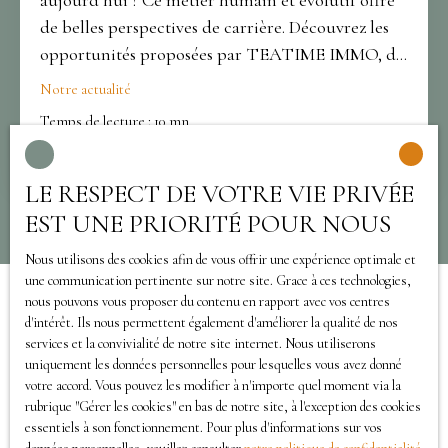
aujourd’hui ? Ce métier humain et évolutif offre
de belles perspectives de carrière. Découvrez les
opportunités proposées par TEATIME IMMO, du
conseil à l’encadrement d’équipe. Un
Notre actualité
accompagnement complet pour réussir
Temps de lecture : 10 mn
durablement dans le secteur de la pierre.
Publié le 22/01/2026
LE RESPECT DE VOTRE VIE PRIVÉE
EST UNE PRIORITÉ POUR NOUS
Nous utilisons des cookies afin de vous offrir une expérience optimale et
une communication pertinente sur notre site. Grace à ces technologies,
nous pouvons vous proposer du contenu en rapport avec vos centres
d'intérêt. Ils nous permettent également d'améliorer la qualité de nos
services et la convivialité de notre site internet. Nous utiliserons
uniquement les données personnelles pour lesquelles vous avez donné
votre accord. Vous pouvez les modifier à n'importe quel moment via la
rubrique ″Gérer les cookies″ en bas de notre site, à l'exception des cookies
essentiels à son fonctionnement. Pour plus d'informations sur vos