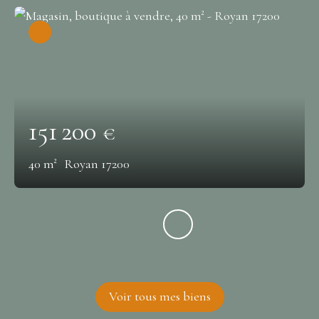
151 200
€
40
m²
Royan 17200
Voir tous mes biens