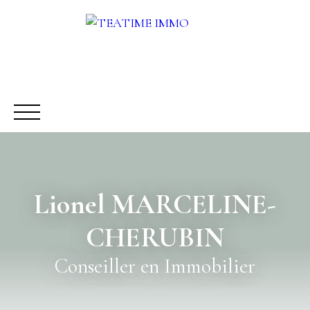
Lionel MARCELINE-
ACHETER
LOUER
VENDRE
AUTRES SERVICES
CHERUBIN
Être rappelé
Rencontrez-nous
Conseiller en Immobilier