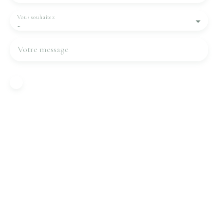
Vous souhaitez
-
Votre message
J'accepte le traitement de mes données
personnelles conformément au RGPD. Si vous ne
souhaitez pas faire l'objet de prospection
commerciale par voie téléphonique, vous pouvez
vous inscrire gratuitement sur la liste d'opposition
au démarchage téléphonique, prévu par l'article
L223-1 du code de la consommation, sur le site
Internet www.bloctel.gouv.fr ou par courrier
adressé à :
Société Worldline, Service Bloctel, CS 61311, 41013