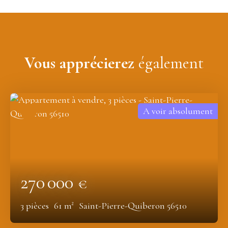
Vous apprécierez
également
A voir absolument
270 000
€
3
pièces
61
m²
Saint-Pierre-Quiberon 56510