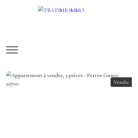
Vendu
ACHETER
LOUER
VENDRE
AUTRES SERVICES
Être rappelé
Rencontrez-nous