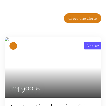
Trier par
Créer une alerte
Pertinence
A saisir
124 900
€