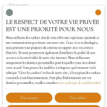
Pièces min
J'accepte le traitement de mes données
LE RESPECT DE VOTRE VIE PRIVÉE
personnelles conformément au RGPD. Si vous ne
EST UNE PRIORITÉ POUR NOUS
souhaitez pas faire l'objet de prospection
commerciale par voie téléphonique, vous pouvez
Nous utilisons des cookies afin de vous offrir une expérience optimale et
vous inscrire gratuitement sur la liste d'opposition
une communication pertinente sur notre site. Grace à ces technologies,
nous pouvons vous proposer du contenu en rapport avec vos centres
au démarchage téléphonique, prévu par l'article
d'intérêt. Ils nous permettent également d'améliorer la qualité de nos
L223-1 du code de la consommation, sur le site
services et la convivialité de notre site internet. Nous utiliserons
Internet www.bloctel.gouv.fr ou par courrier
uniquement les données personnelles pour lesquelles vous avez donné
votre accord. Vous pouvez les modifier à n'importe quel moment via la
adressé à :
rubrique ″Gérer les cookies″ en bas de notre site, à l'exception des cookies
essentiels à son fonctionnement. Pour plus d'informations sur vos
Société Worldline, Service Bloctel, CS 61311, 41013
données personnelles, veuillez consulter
notre politique de confidentialité
BLOIS CEDEX.
.
Tout accepter
Tout refuser
Pour en savoir plus sur le traitement de vos