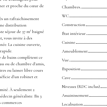
 mer et proche du cœur de
Chambres
WC
rès un rafraichissement
Construction
une distribution
te séjour de 37 m² baigné
État intérieur
, vous invite à des
Cuisine
ée. La cuisine ouverte,
 rapide.
Ameublement
e de bains complètent ce
Vue
eau ou de chambre d'amis,
Exposition
es ou laisser libre cours
néficie d'un robinet et
Cave
Niveaux (RDC inclus)
imité. À seulement 2
Assainissement
édecin généraliste. En 3
rs commerces
Localisation