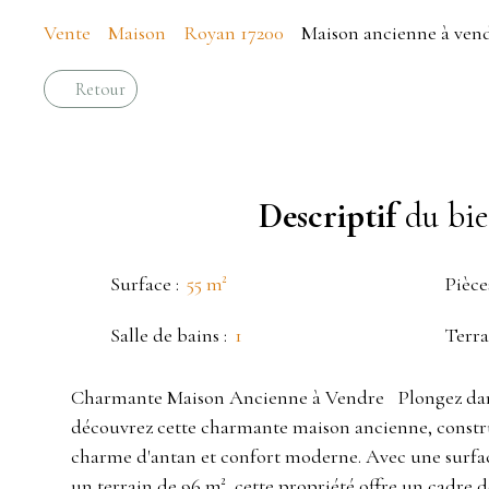
Vente
Maison
Royan 17200
Maison ancienne à vend
Retour
Descriptif
du bi
Surface
:
55
m²
Pièce
Salle de bains
:
1
Terra
Charmante Maison Ancienne à Vendre Plongez dan
découvrez cette charmante maison ancienne, construi
charme d'antan et confort moderne. Avec une surfac
un terrain de 96 m², cette propriété offre un cadre 