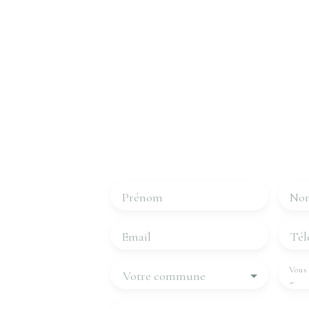
Intéressé par c
Contactez-
Merci de remplir le formulaire, nous r
les plus brefs délais.
Prénom
No
Email
Tél
Vous 
Votre commune
-