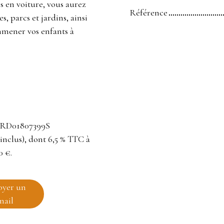
s en voiture, vous aurez
Référence
s, parcs et jardins, ainsi
mmener vos enfants à
: RD01807399S
inclus), dont 6,5 % TTC à
0 €.
oyer un
mail