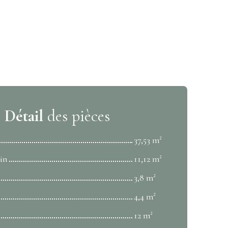
Détail
des pièces
37,53 m²
in
11,12 m²
3,8 m²
4,4 m²
12 m²