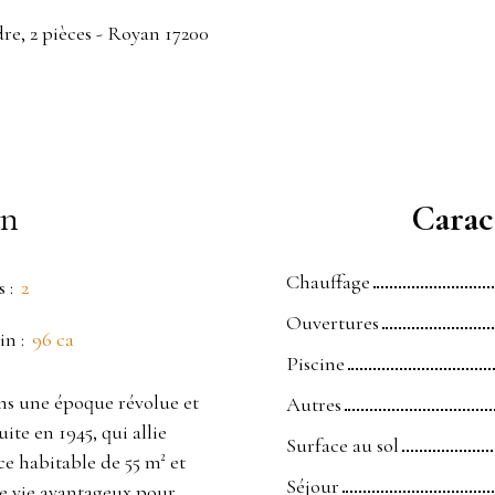
re, 2 pièces - Royan 17200
en
Caract
Chauffage
s
:
2
Ouvertures
in
:
96 ca
Piscine
s une époque révolue et
Autres
te en 1945, qui allie
Surface au sol
e habitable de 55 m² et
Séjour
de vie avantageux pour