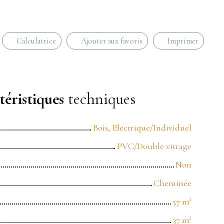
Calculatrice
Ajouter aux favoris
Imprimer
éristiques
techniques
Bois, Electrique/Individuel
PVC/Double vitrage
Non
Cheminée
57
m²
37
m²