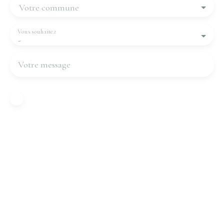
Votre commune
Vous souhaitez
-
Votre message
J'accepte le traitement de mes données
personnelles conformément au RGPD. Si vous ne
souhaitez pas faire l'objet de prospection
commerciale par voie téléphonique, vous pouvez
vous inscrire gratuitement sur la liste d'opposition
au démarchage téléphonique, prévu par l'article
L223-1 du code de la consommation, sur le site
Internet www.bloctel.gouv.fr ou par courrier
adressé à :