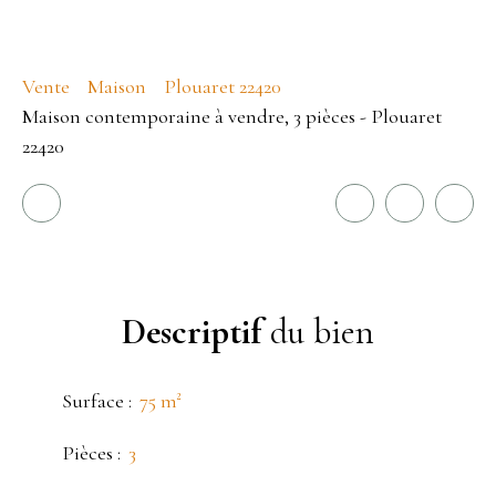
Vente
Maison
Plouaret 22420
Maison contemporaine à vendre, 3 pièces - Plouaret
22420
Descriptif
du bien
Surface
:
75
m²
Pièces
:
3