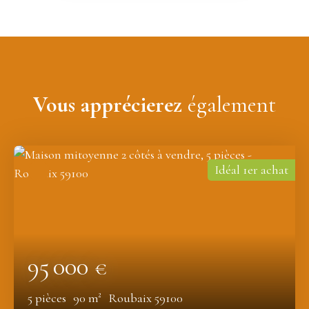
Vous apprécierez
également
Idéal 1er achat
95 000
€
5
pièces
90
m²
Roubaix 59100