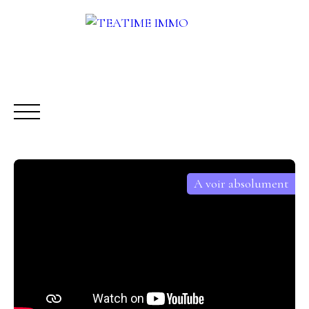
A voir absolument
ACHETER
LOUER
VENDRE
AUTRES SERVICES
Être rappelé
Rencontrez-nous