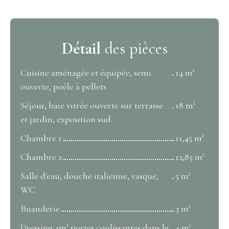
Détail
des pièces
Cuisine aménagée et équipée, semi
14 m²
ouverte, poêle à pellets
Séjour, baie vitrée ouverte sur terrasse
18 m²
et jardin, exposition sud
Chambre 1
11,45 m²
Chambre 2
12,85 m²
Salle d'eau, douche italienne, vasque,
5 m²
WC
Buanderie
3 m²
Dressing 4m² portes coulissantes dans le
4 m²