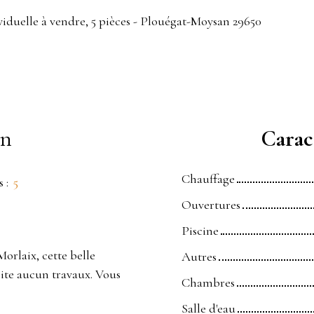
iduelle à vendre, 5 pièces - Plouégat-Moysan 29650
en
Caract
Chauffage
s
:
5
Ouvertures
Piscine
orlaix, cette belle
Autres
site aucun travaux. Vous
Chambres
Salle d'eau