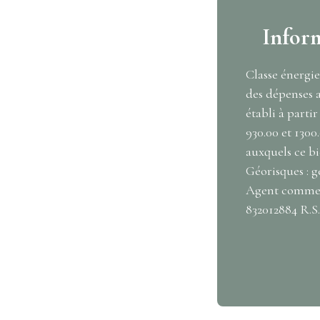
Infor
Classe énergi
des dépenses 
établi à partir
930.00 et 1300
auxquels ce bi
Géorisques : g
Agent commerc
832012884 R.S