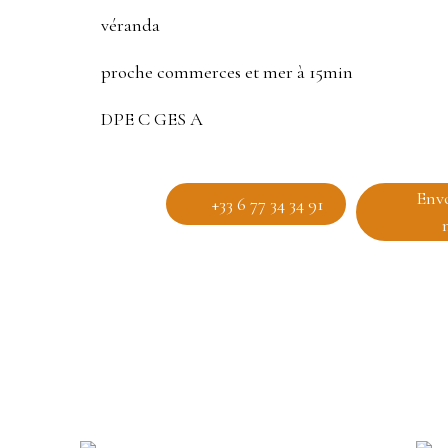
véranda
proche commerces et mer à 15min
DPE C GES A
Env
+33 6 77 34 34 91