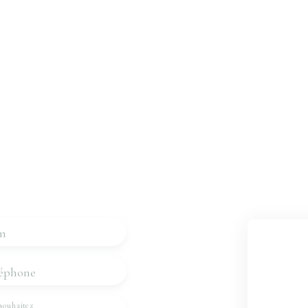
e bien ?
nous
eviendrons vers vous dans
m
éphone
souhaitez