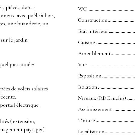
 5 pièces, dont 4
WC
mineux avec poêle à bois,
Construction
ttes, une buanderie, un
État intérieur
sur le jardin.
Cuisine
Ameublement
 quelques années.
Vue
Exposition
Isolation
ipées de volets solaires
 récente.
Niveaux (RDC inclus)
avec portail électrique.
Assainissement
Toiture
ités ( extension,
ménagement paysager).
Localisation