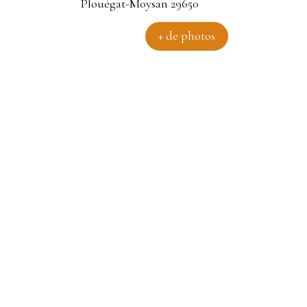
+ de photos
e