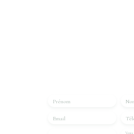
Intéressé par c
Contactez-
Merci de remplir le formulaire, nous r
les plus brefs délais.
Prénom
No
Email
Tél
Vous 