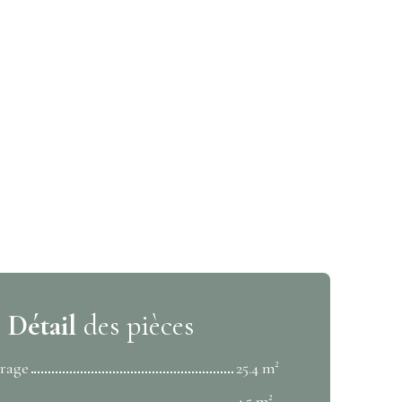
Détail
des pièces
rage
25.4 m²
4.5 m²