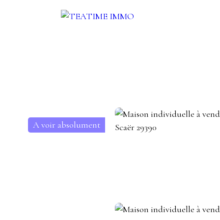
UER
VENDRE
AUTRES SERVICES
BLOG
CONTACT
A voir absolument