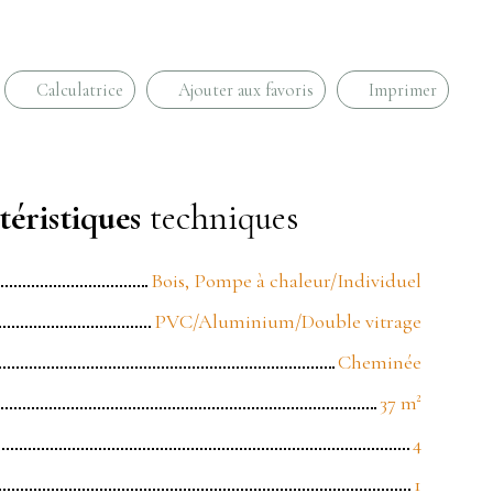
Calculatrice
Ajouter aux favoris
Imprimer
éristiques
techniques
Bois, Pompe à chaleur/Individuel
PVC/Aluminium/Double vitrage
Cheminée
37
m²
4
1