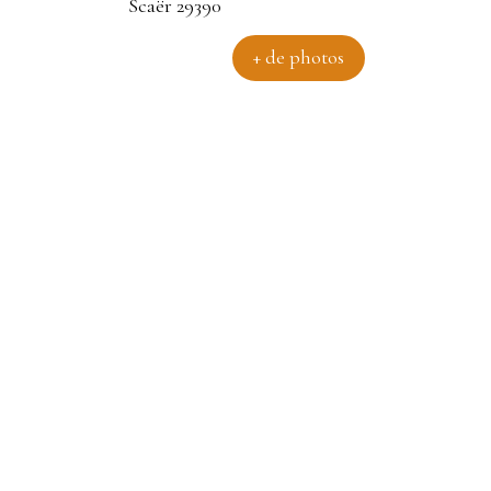
+ de photos
ër 29390