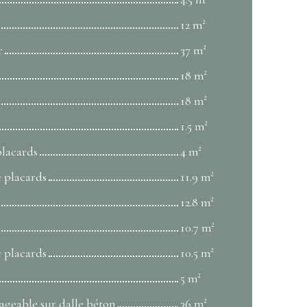
12 m²
r
37 m²
18 m²
18 m²
1.5 m²
placards
4 m²
 placards
11.9 m²
12.8 m²
10.7 m²
 placards
10.5 m²
5 m²
geable sur dalle béton
36 m²