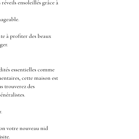
réveils ensoleillés grâce à
nageable.
ite à profiter des beaux
ger.
ités essentielles comme
mentaires, cette maison est
us trouverez des
énéralistes.
.
son votre nouveau nid
site.