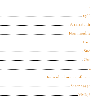
1
1966
A rafraîchir
Non meublé
Parc
Sud
Oui
2
Individuel non conforme
Scaër 29390
VM636