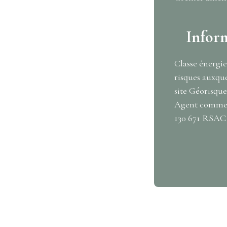
Infor
Classe énergie
risques auxque
site Géorisques
Agent commerc
130 671 RSAC 