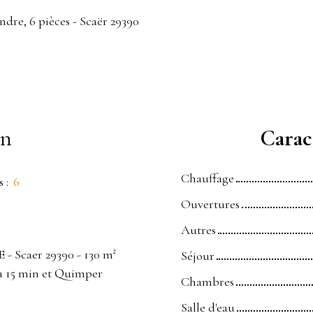
ndre, 6 pièces - Scaër 29390
en
Caract
Chauffage
s
:
6
Ouvertures
Autres
- Scaer 29390 - 130 m²
Séjour
 à 15 min et Quimper
Chambres
Salle d'eau