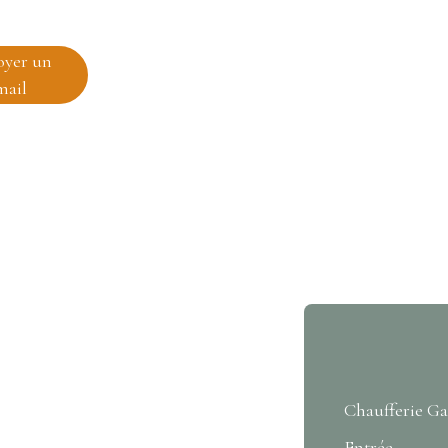
oyer un
mail
Chaufferie Ga
Entrée