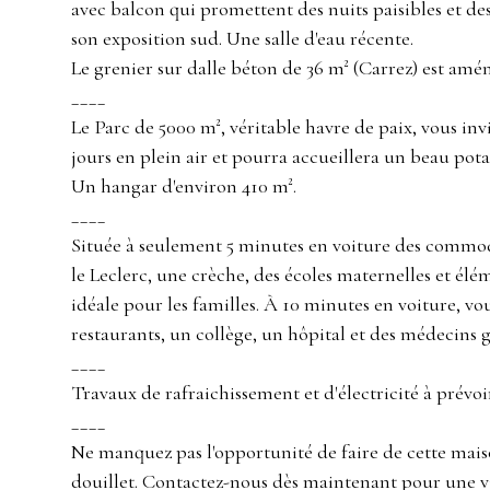
avec balcon qui promettent des nuits paisibles et des 
son exposition sud. Une salle d'eau récente.
Le grenier sur dalle béton de 36 m² (Carrez) est amé
____
Le Parc de 5000 m², véritable havre de paix, vous inv
jours en plein air et pourra accueillera un beau pota
Un hangar d'environ 410 m².
____
Située à seulement 5 minutes en voiture des commod
le Leclerc, une crèche, des écoles maternelles et élé
idéale pour les familles. À 10 minutes en voiture, vo
restaurants, un collège, un hôpital et des médecins g
____
Travaux de rafraichissement et d'électricité à prévoir
____
Ne manquez pas l'opportunité de faire de cette mai
douillet. Contactez-nous dès maintenant pour une vi