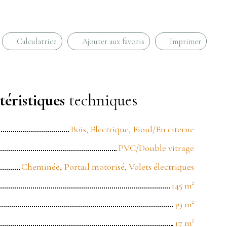
Calculatrice
Ajouter aux favoris
Imprimer
éristiques
techniques
Bois, Electrique, Fioul/En citerne
PVC/Double vitrage
Cheminée, Portail motorisé, Volets électriques
145
m²
39
m²
17
m²