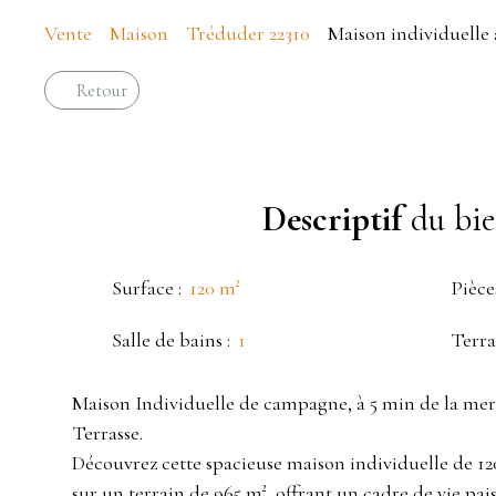
Vente
Maison
Tréduder 22310
Maison individuelle 
Retour
Descriptif
du bi
Surface
:
120
m²
Pièce
Salle de bains
:
1
Terra
Maison Individuelle de campagne, à 5 min de la mer 
Terrasse.
Découvrez cette spacieuse maison individuelle de 12
sur un terrain de 965 m², offrant un cadre de vie paisi