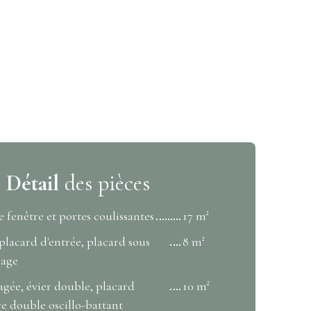
Détail
des pièces
 fenêtre et portes coulissantes
17 m²
 placard d'entrée, placard sous
8 m²
lage
gée, évier double, placard
10 m²
re double oscillo-battant