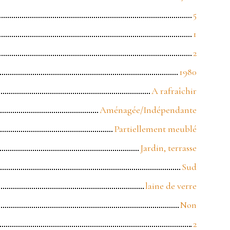
5
1
2
1980
A rafraîchir
Aménagée/Indépendante
Partiellement meublé
Jardin, terrasse
Sud
laine de verre
Non
2