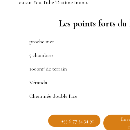
ou sur You Tube Teatime Immo.
Les points forts
du 
proche mer
5 chambres
1000m² de terrain
Véranda
Cheminée double face
Env
+33 6 77 34 34 91