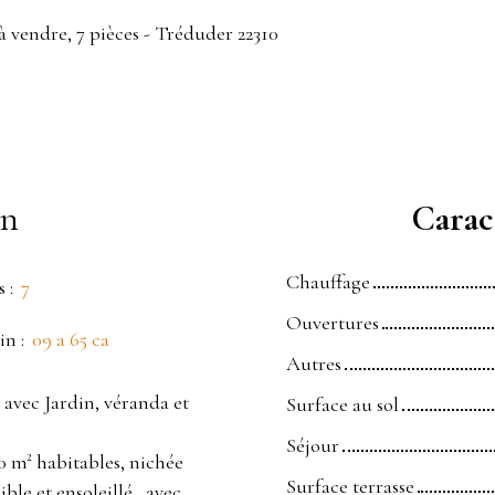
à vendre, 7 pièces - Tréduder 22310
en
Caract
Chauffage
s
:
7
Ouvertures
in
:
09 a 65 ca
Autres
avec Jardin, véranda et
Surface au sol
Séjour
0 m² habitables, nichée
Surface terrasse
ble et ensoleillé., avec