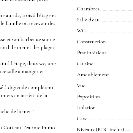
Chambres
 au rdc, trois à l'étage et
Salle d'eau
e famille ou recevoir des
WC
sse et son barbecue sur ce
Construction
bord de mer et des plages
État intérieur
ain à l'étage, deux wc, une
Cuisine
ce salle à manger et
Ameublement
Vue
sé à digicode complètent
miers en arrière de la
Exposition
Isolation
oche de la mer !
Cave
rent Cotteau Teatime Immo
Niveaux (RDC inclus)