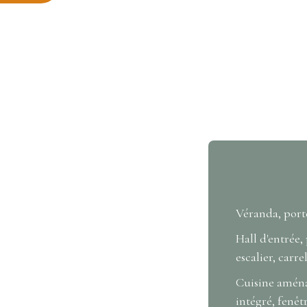
Véranda, porte
Hall d'entrée,
escalier, carre
Cuisine aména
intégré, fenêt