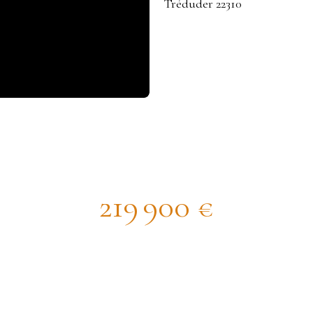
cieuse maison de campagne proche
219 900
€