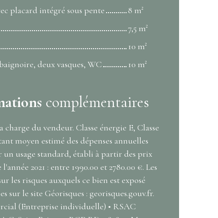
ec placard intégré sous pente
8 m²
7,5 m²
10 m²
, baignoire, deux vasques, WC
10 m²
mations
complémentaires
a charge du vendeur. Classe énergie E, Classe
ant moyen estimé des dépenses annuelles
 un usage standard, établi à partir des prix
 l'année 2021 : entre 1990.00 et 2780.00 €. Les
ur les risques auxquels ce bien est exposé
s sur le site Géorisques : georisques.gouv.fr.
ial (Entreprise individuelle) • RSAC