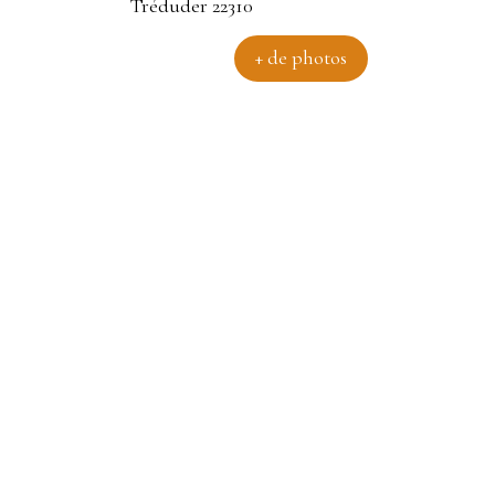
+ de photos
 mer