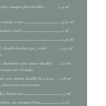
ouche, vasque plus meuble,
4 m²
 cuisine, évier
5,70 m²
audière fuel
2 m²
1,40 m²
, double fenêtre pvc, volet
11,2 m²
no
r, cheminée avec insert double
21 m²
verture sur véranda
ée avec insert double face avec
18 m²
, ouverture sur terrasse
elée, barbecue
17 m²
mbris, sur parquet bois
9 m²