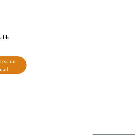
sible
oyer un
mail