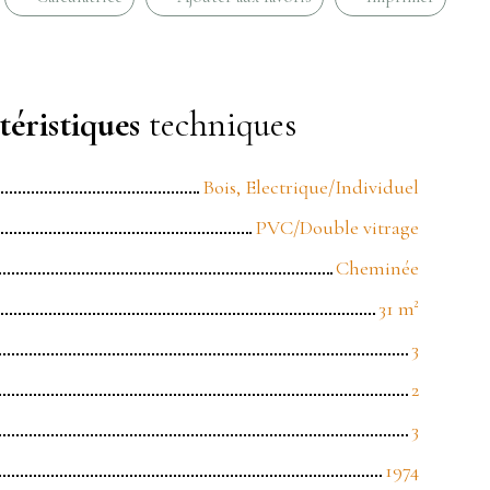
éristiques
techniques
Bois, Electrique/Individuel
PVC/Double vitrage
Cheminée
31
m²
3
2
3
1974