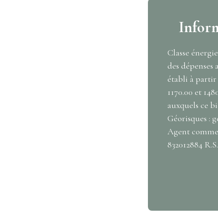
Infor
Classe énergi
des dépenses 
établi à partir
1170.00 et 148
auxquels ce bi
Géorisques : g
Agent commerc
832012884 R.S