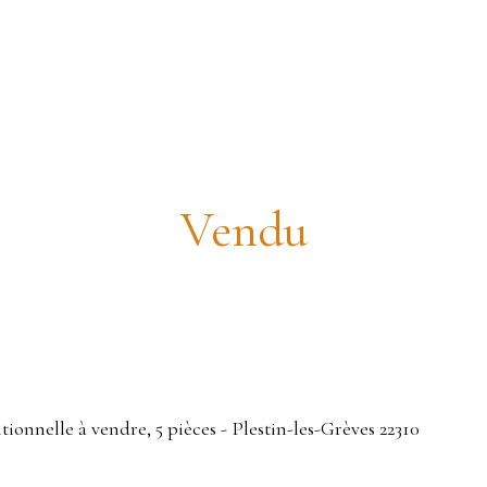
ison traditionnelle 130m² bord de 
Vendu
tionnelle à vendre, 5 pièces - Plestin-les-Grèves 22310