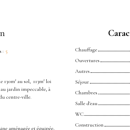
en
Caract
Chauffage
s
:
5
Ouvertures
Autres
e 130m² au sol, 113m² loi
Séjour
 au jardin impeccable, à
Chambres
u centre-ville.
Salle d'eau
WC
Construction
isine aménagée et équipée,