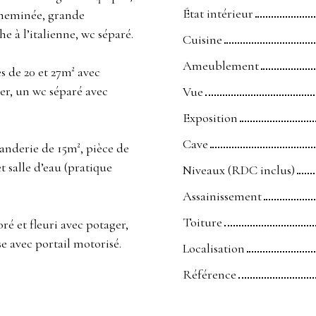
État intérieur
 cheminée, grande
e à l’italienne, wc séparé.
Cuisine
Ameublement
s de 20 et 27m² avec
r, un wc séparé avec
Vue
Exposition
Cave
uanderie de 15m², pièce de
salle d’eau (pratique
Niveaux (RDC inclus)
Assainissement
Toiture
é et fleuri avec potager,
e avec portail motorisé.
Localisation
Référence