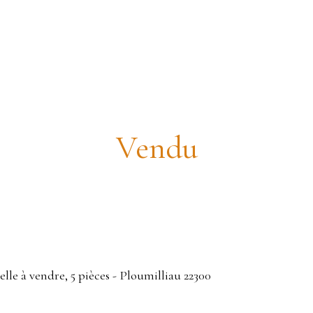
Maison néo-bretonne rénovée
Vendu
lle à vendre, 5 pièces - Ploumilliau 22300