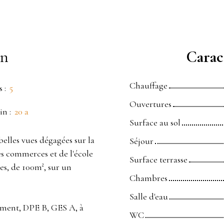
en
Caract
Chauffage
s
:
5
Ouvertures
in
:
20 a
Surface au sol
elles vues dégagées sur la
Séjour
s commerces et de l'école
Surface terrasse
es, de 100m², sur un
Chambres
Salle d'eau
mment, DPE B, GES A, à
WC