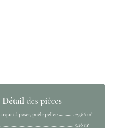
Détail
des pièces
parquet à poser, poêle pellets
29,66 m²
5,28 m²