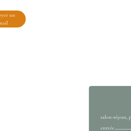
oyer un
mail
salon-séjour, 
entrée