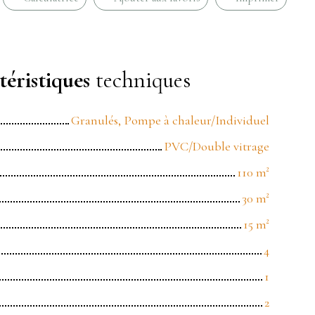
éristiques
techniques
Granulés, Pompe à chaleur/Individuel
PVC/Double vitrage
110
m²
30
m²
15
m²
4
1
2