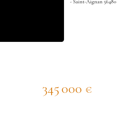
ndide longère rénovée sur 1,5ha de te
345 000
€