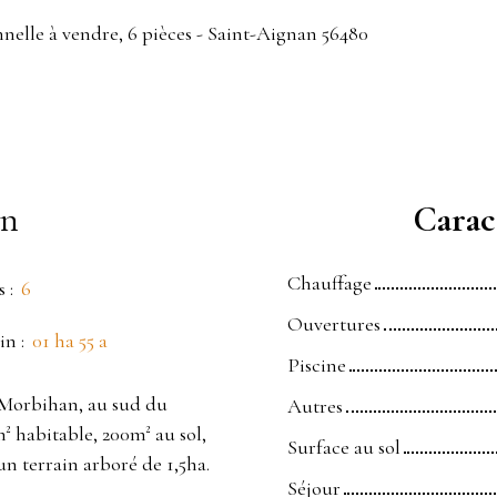
nelle à vendre, 6 pièces - Saint-Aignan 56480
en
Caract
Chauffage
s
:
6
Ouvertures
in
:
01 ha 55 a
Piscine
u Morbihan, au sud du
Autres
 habitable, 200m² au sol,
Surface au sol
 un terrain arboré de 1,5ha.
Séjour