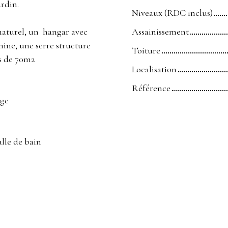
ardin.
Niveaux (RDC inclus)
e naturel, un hangar avec
Assainissement
anine, une serre structure
Toiture
is de 70m2
Localisation
Référence
age
alle de bain