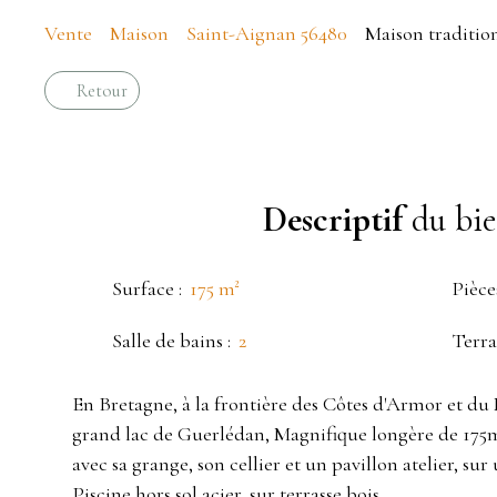
Vente
Maison
Saint-Aignan 56480
Maison tradition
Retour
Descriptif
du bi
Surface
:
175
m²
Pièce
Salle de bains
:
2
Terra
En Bretagne, à la frontière des Côtes d'Armor et d
grand lac de Guerlédan, Magnifique longère de 175m²
avec sa grange, son cellier et un pavillon atelier, sur
Piscine hors sol acier, sur terrasse bois.