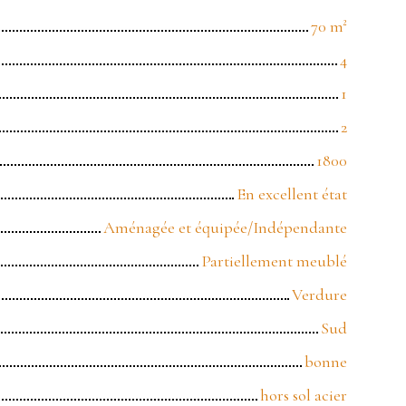
70
m²
4
1
2
1800
En excellent état
Aménagée et équipée/Indépendante
Partiellement meublé
Verdure
Sud
bonne
hors sol acier