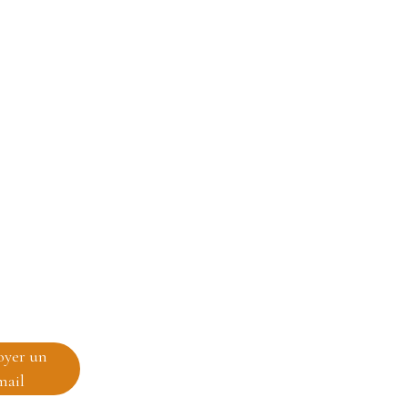
oyer un
mail