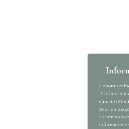
Infor
Honoraires inc
Prix hors hono
climat B Mont
pour un usage 
les années 202
informations s