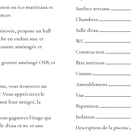
ation en éco matériaux et
Surface terrasse
ances.
Chambres
Salle d'eau
rénovée, propose un hall
che en enduit stuc et
WC
cuisine aménagée et
Construction
de grenier aménagé OSB, et
État intérieur
Cuisine
Ameublement
ine, vous trouverez un
. Vous apprécierez le
Vue
son four intégré, la
Exposition
Isolation
vous gagnerez l'étage qui
e d'eau et wc et une
Description de la piscine