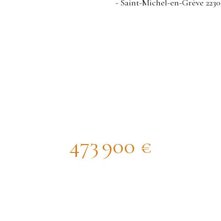
Belle maison rénovée bord de mer
473 900
€