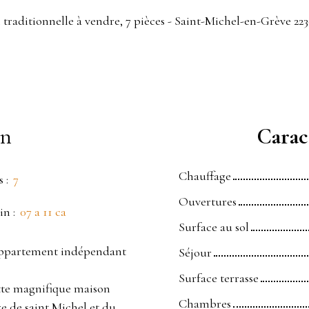
traditionnelle à vendre, 7 pièces - Saint-Michel-en-Grève 22
en
Caract
Chauffage
s
:
7
Ouvertures
in
:
07 a 11 ca
Surface au sol
appartement indépendant
Séjour
Surface terrasse
ette magnifique maison
Chambres
e de saint Michel et du