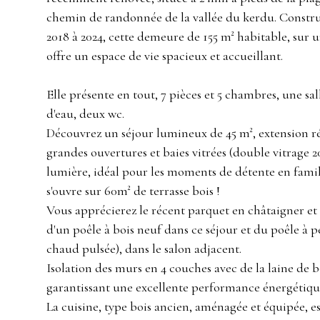
chemin de randonnée de la vallée du kerdu. Constru
2018 à 2024, cette demeure de 155 m² habitable, sur u
offre un espace de vie spacieux et accueillant.
Elle présente en tout, 7 pièces et 5 chambres, une sal
d'eau, deux wc.
Découvrez un séjour lumineux de 45 m², extension ré
grandes ouvertures et baies vitrées (double vitrage 2
lumière, idéal pour les moments de détente en famil
s'ouvre sur 60m² de terrasse bois !
Vous apprécierez le récent parquet en châtaigner et 
d'un poêle à bois neuf dans ce séjour et du poêle à pe
chaud pulsée), dans le salon adjacent.
Isolation des murs en 4 couches avec de la laine de bo
garantissant une excellente performance énergétiqu
La cuisine, type bois ancien, aménagée et équipée, e