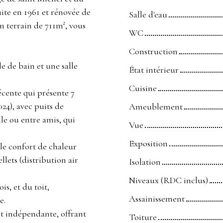
ite en 1961 et rénovée de
Salle d'eau
n terrain de 711m², vous
WC
Construction
le de bain et une salle
État intérieur
Cuisine
cente qui présente 7
024), avec puits de
Ameublement
le ou entre amis, qui
Vue
Exposition
le confort de chaleur
llets (distribution air
Isolation
Niveaux (RDC inclus)
is, et du toit,
Assainissement
e.
st indépendante, offrant
Toiture