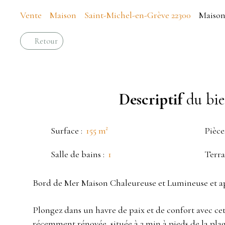
Vente
Maison
Saint-Michel-en-Grève 22300
Maison 
Retour
Descriptif
du bi
Surface
:
155
m²
Pièce
Salle de bains
:
1
Terra
Bord de Mer Maison Chaleureuse et Lumineuse et 
Plongez dans un havre de paix et de confort avec c
récemment rénovée, située à 2 min à pieds de la plag