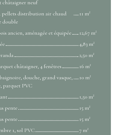
t châtaigner neuf
à pellets distribution air chaud
11 m²
re double
bois ancien, aménagée et équipée
12,67 m²
rée
4,83 m²
véranda
2,50 m²
rquet châtaigner, 4 fenêtres
16 m²
 baignoire, douche, grand vasque,
10 m²
te, parquet PVC
ant
1,50 m²
us pente
15 m²
us pente
15 m²
mbre 1, sol PVC
7 m²