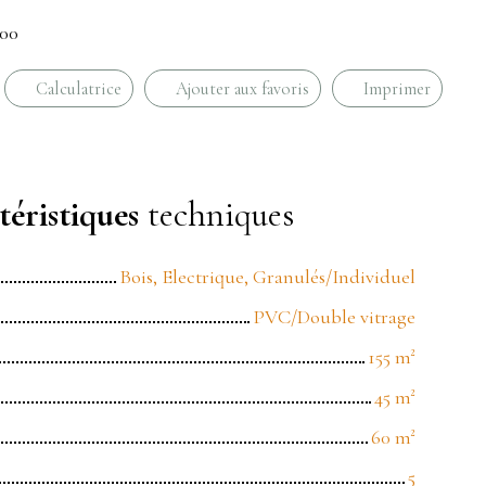
300
Calculatrice
Ajouter aux favoris
Imprimer
éristiques
techniques
Bois, Electrique, Granulés/Individuel
PVC/Double vitrage
155
m²
45
m²
60
m²
5