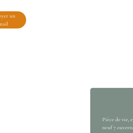
oyer un
mail
Pièce de vie, 
neuf 7 ouvertu