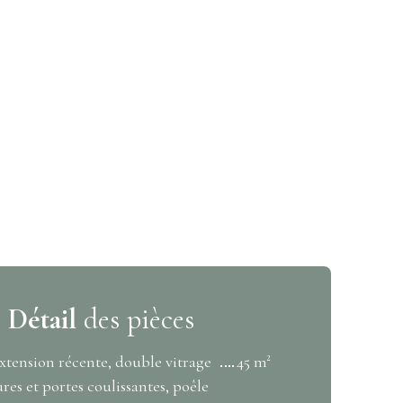
Détail
des pièces
extension récente, double vitrage
45 m²
res et portes coulissantes, poêle