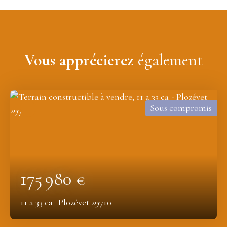
Vous apprécierez
également
Sous compromis
175 980
€
11 a 33 ca
Plozévet 29710