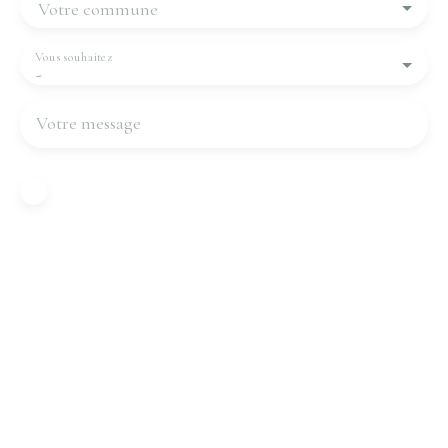
Votre commune
Vous souhaitez
-
Votre message
J'accepte le traitement de mes données
personnelles conformément au RGPD. Si vous ne
souhaitez pas faire l'objet de prospection
commerciale par voie téléphonique, vous pouvez
vous inscrire gratuitement sur la liste d'opposition
au démarchage téléphonique, prévu par l'article
L223-1 du code de la consommation, sur le site
Internet www.bloctel.gouv.fr ou par courrier
adressé à :