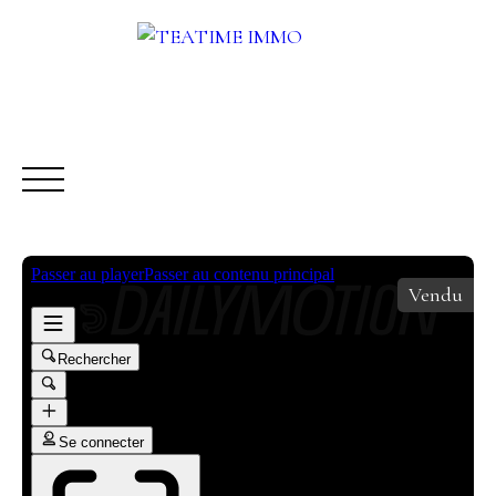
Vendu
ACHETER
LOUER
VENDRE
AUTRES SERVICES
Être rappelé
Rencontrez-nous