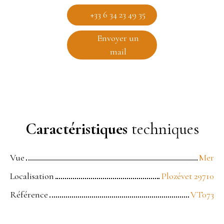
+33 6 34 23 49 35
Envoyer un
mail
Caractéristiques
techniques
Vue
Mer
Localisation
Plozévet 29710
Référence
VT073