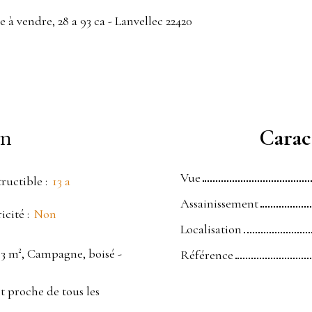
 à vendre, 28 a 93 ca - Lanvellec 22420
en
Caract
Vue
ructible
:
13 a
Assainissement
ricité
:
Non
Localisation
93 m², Campagne, boisé -
Référence
t proche de tous les