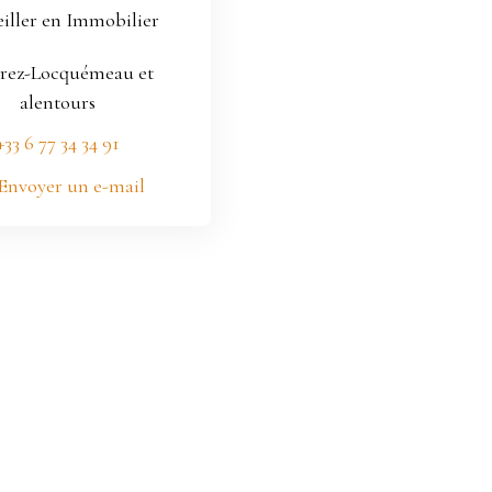
iller en Immobilier
rez-Locquémeau et
alentours
+33 6 77 34 34 91
Envoyer un e-mail