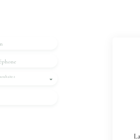
eviendrons vers vous dans
m
éphone
souhaitez
nnées personnelles
 souhaitez pas faire
e par voie téléphonique,
La