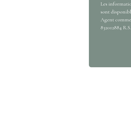
Les informatio
sont disponible
Agent commerc
832012884 R.S
e bien ?
nous