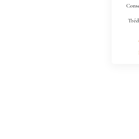
ment sur la liste
Conse
honique, prévu par
Tréd
ommation, sur le site
 courrier adressé à :
, CS 61311, 41013 BLOIS
ent de vos données
otre
politique de