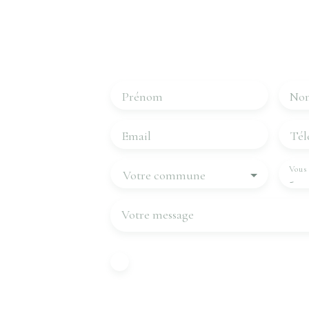
Merci de remplir le formulaire, nous r
les plus brefs délais.
Prénom
No
Email
Tél
Vous 
Votre commune
-
Votre message
J'accepte le traitement de mes do
conformément au RGPD. Si vous ne
l'objet de prospection commercial