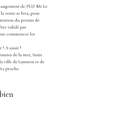
changement de PLU. Mr Le
la vente se fera, pour
btention du permis de
être validé par
 pour commencer les
! A saisir !
utes de la mer, Saint
a ville de Lannion et de
N12 proche.
bien