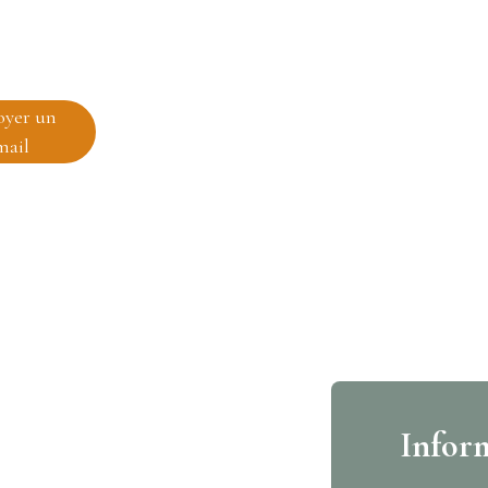
oyer un
mail
Infor