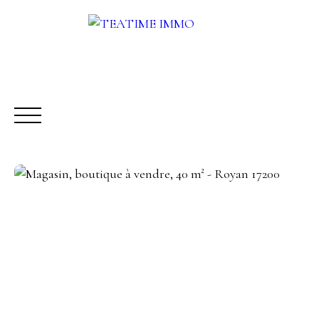
ACHETER
LOUER
VENDRE
AUTRES SERVICES
Être rappelé
Rencontrez-nous